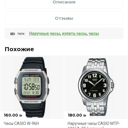
Описание
Отзывы
Наручные часы
,
купить часы
,
часы
теги:
Похожие
180.00
400.00
₪
₪
Спецпредложение
Спецпредложение
Наручные часы CASIO MTP-
Наручные часы MTP
Новинка
Новинка