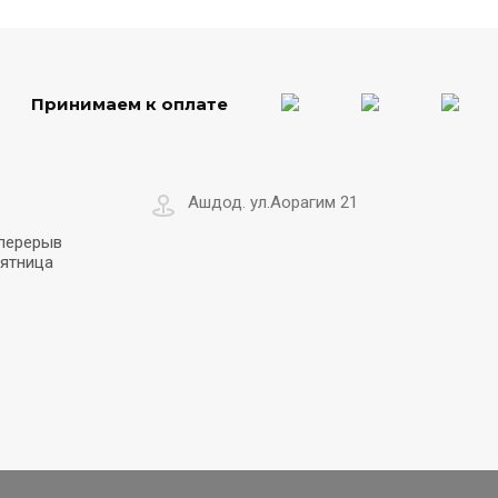
Принимаем к оплате
Ашдод. ул.Аорагим 21
 перерыв
пятница