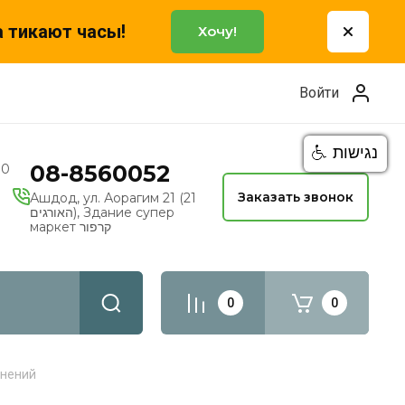
а тикают часы!
Хочу!
Войти
נגישות
08-8560052
00
Заказать звонок
Ашдод, ул. Аорагим 21 (21
האורגים), Здание супер
маркет קרפור
0
0
жнений