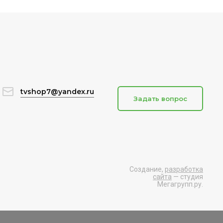
tvshop7@yandex.ru
Задать вопрос
Создание,
разработка
сайта
— студия
Мегагрупп.ру.