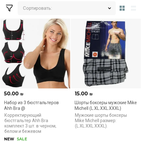
Сортировать:
50.00
15.00
₪
₪
Набор из 3 бюстгальтеров
Шорты боксеры мужские Mike
Ahh Bra @
Michell (L.XL.XXL.XXXL)
Корректирующий
Мужские шорты боксеры
бюстгальтер Ahh Bra
Mike Michell размер:
комплект 3 шт. в черном,
(L.XL.XXL.XXXL).
белом и бежевом
NEW
SALE