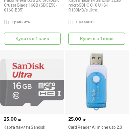
Накопитель USB 2.0 SANDISK
Карта памяти SanDisk 32GB
Cruzer Blade 16GB (SDCZ50-
microSDHC C10 UHS-I
016G-B35)
R100MB/s Ultra.
Сравнить
Сравнить
Купить в 1 клик
Купить в 1 клик
25.00
25.00
₪
₪
Карта памяти Sandisk
Card Reader All in one usb 2.0