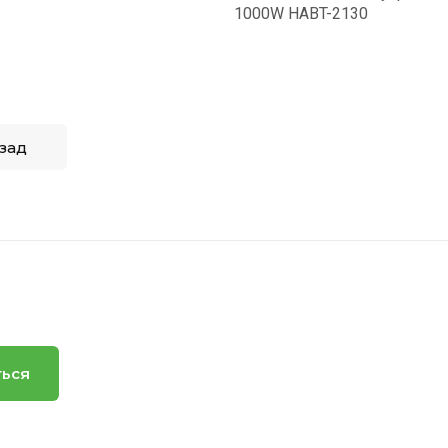
T-2130
зад
ться