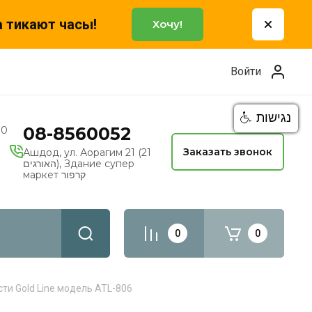
а тикают часы!
Хочу!
Войти
נגישות
08-8560052
00
Заказать звонок
Ашдод, ул. Аорагим 21 (21
האורגים), Здание супер
маркет קרפור
0
0
ти Gold Line модель ATL-806