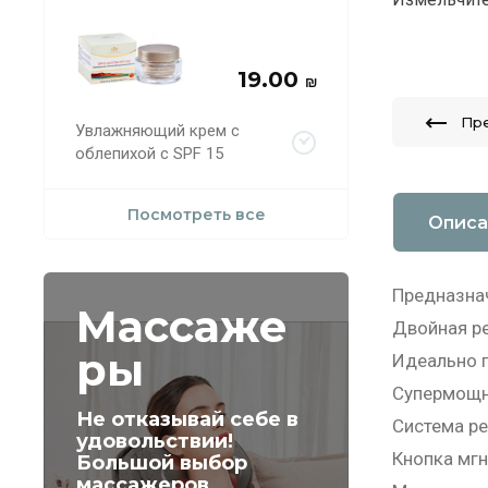
19.00
₪
Пр
Увлажняющий крем с
облепихой с SPF 15
Посмотреть все
Описа
Предназнач
Массаже
Двойная ре
ры
Идеально п
Супермощн
Не отказывай себе в
Система ре
удовольствии!
Кнопка мгн
Большой выбор
массажеров.