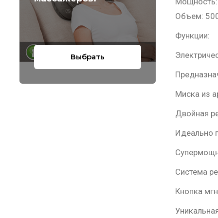
Мощность:
Объем: 50
Функции:
Электричес
Выбрать
Предназнач
Миска из а
Двойная ре
Идеально п
Супермощн
Система ре
Кнопка мгн
Уникальная