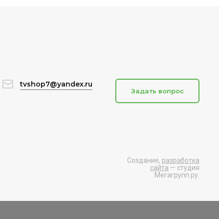
tvshop7@yandex.ru
Задать вопрос
Создание,
разработка
сайта
— студия
Мегагрупп.ру.