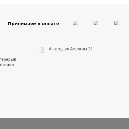
Принимаем к оплате
Ашдод. ул.Аорагим 21
 перерыв
пятница