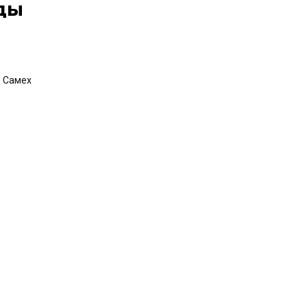
ды
Самех