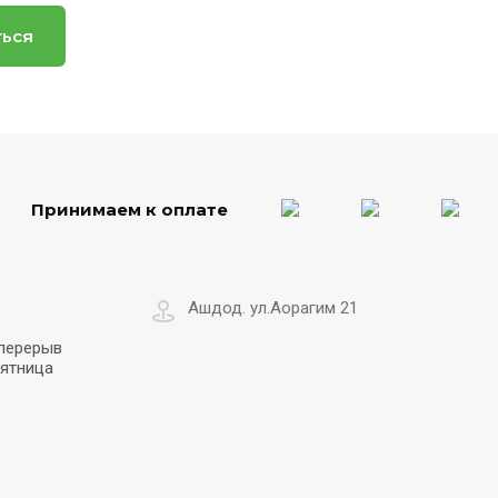
ться
Принимаем к оплате
Ашдод. ул.Аорагим 21
 перерыв
пятница