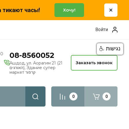
а тикают часы!
Хочу!
Войти
נגישות
08-8560052
00
Заказать звонок
Ашдод, ул. Аорагим 21 (21
האורגים), Здание супер
маркет קרפור
0
0