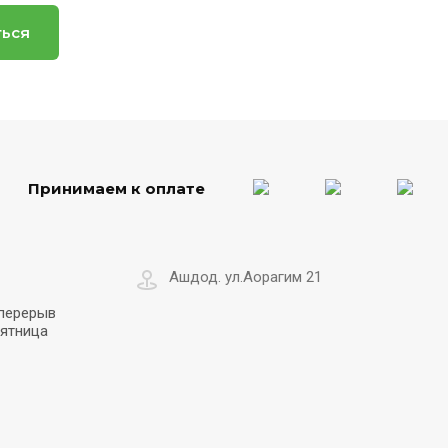
ться
Принимаем к оплате
Ашдод. ул.Аорагим 21
 перерыв
пятница