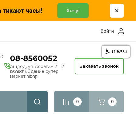
а тикают часы!
Хочу!
Войти
נגישות
08-8560052
00
Заказать звонок
Ашдод, ул. Аорагим 21 (21
האורגים), Здание супер
маркет קרפור
0
0