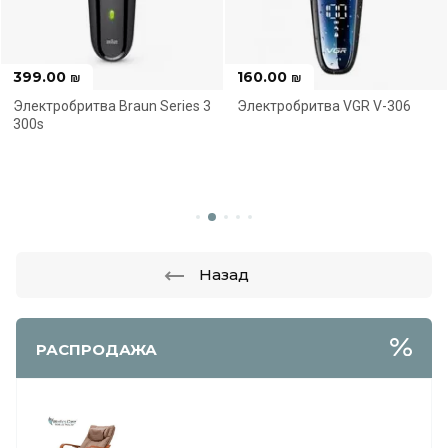
160.00
250.00
₪
₪
Новинка
Новинка
ries 3
Электробритва VGR V-306
Электробритва Philips 
Спецпредложение
Спецпредложение
Назад
РАСПРОДАЖА