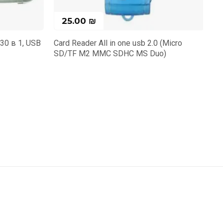
299.00
₪
0 (Micro
Жесткий диск WD 2.5 USB 3.00 1TB
uo)