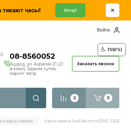
а тикают часы!
Хочу!
Войти
נגישות
08-8560052
00
Заказать звонок
Ашдод, ул. Аорагим 21 (21
האורגים), Здание супер
маркет קרפור
0
0
и и карты памяти
Карта памяти SanDisk microSDHC 32GB