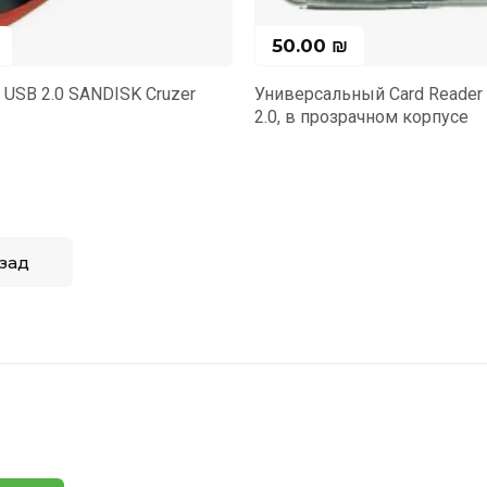
₪
25.00
₪
ьный Card Reader 30 в 1, USB
Card Reader All in one usb 2.
озрачном корпусе
SD/TF M2 MMC SDHC MS D
зад