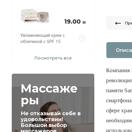
19.00
₪
Пр
Увлажняющий крем с
облепихой с SPF 15
Описа
Посмотреть все
Компания 
революцио
Массаже
памяти Sa
ры
смартфона
сфере хра
Не отказывай себе в
удовольствии!
необходим
Большой выбор
использов
массажеров.