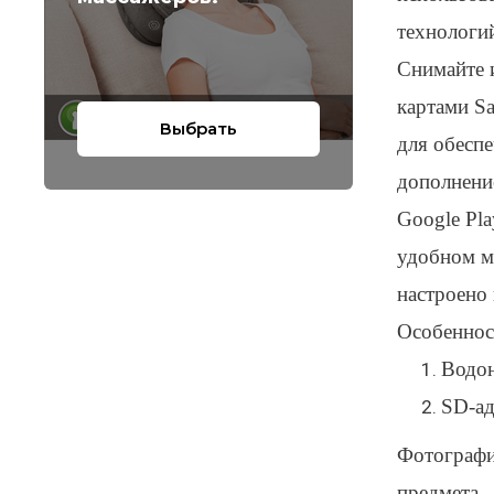
технологи
Снимайте и
картами Sa
Выбрать
для обеспе
дополнени
Google Pla
удобном м
настроено 
Особеннос
Водон
SD-ад
Фотографи
предмета.