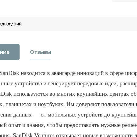
едыдущий
ние
Отзывы
SanDisk находится в авангарде инноваций в сфере циф
нные устройства и генерирует передовые идеи, расш
nDisk используются во многих крупнейших центрах о
х, планшетах и ноутбуках. Им доверяют пользователи 
нения данных — от мобильных устройств до крупнейши
ый опыт и знания, чтобы предоставлять нужные решени
ания. SanDisk Ventures открывает новые возможности 