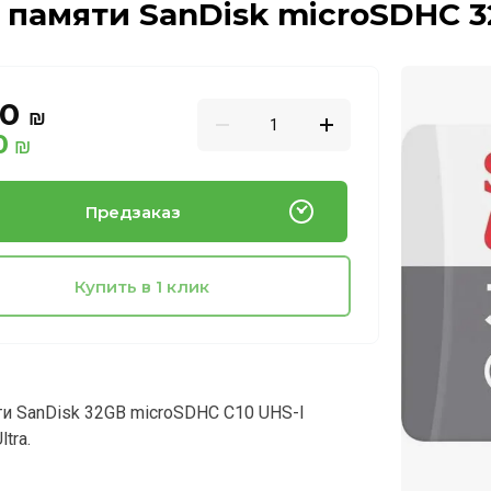
 памяти SanDisk microSDHC 
00
₪
0
₪
Предзаказ
Купить в 1 клик
ти SanDisk 32GB microSDHC C10 UHS-I
tra.