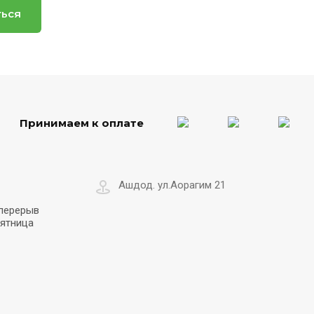
ться
Принимаем к оплате
Ашдод. ул.Аорагим 21
 перерыв
пятница