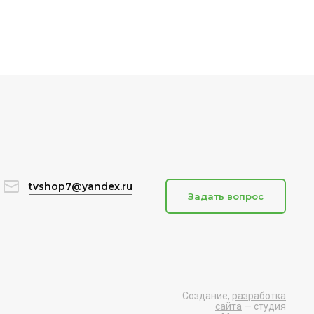
tvshop7@yandex.ru
Задать вопрос
Создание,
разработка
сайта
— студия